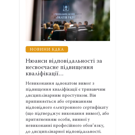
НОВИНИ КДКА
льності за
Відповідальність за несплату
вищення
внесків: що варто знати
адвокату
м вимог з
Адвокати мають сплатити щорічні
ції є триваючим
внески на забезпечення реалізації
упком. Він
адвокатського самоврядування до 31
риманням
січня поточного року. Несплата внеску
ного сертифікату
або порушення строків сплати є
ання вимог), або
порушенням ПАЕ та підставою для
винної у
притягнення до дисциплінарної
ого обов’язку,
відповідальності.
13:52 Чт
31.10.24
947
повідальності.