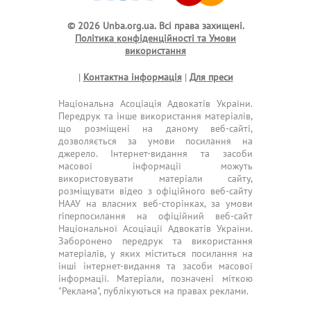
© 2026 Unba.org.ua.
Всі права захищені.
Політика конфіденційності та Умови
використання
|
Контактна інформація
|
Для преси
Національна Асоціація Адвокатів України.
Передрук та інше використання матеріалів,
що розміщені на даному веб-сайті,
дозволяється за умови посилання на
джерело. Інтернет-видання та засоби
масової інформації можуть
використовувати матеріали сайту,
розміщувати відео з офіційного веб-сайту
НААУ на власних веб-сторінках, за умови
гіперпосилання на офіційний веб-сайт
Національної Асоціації Адвокатів України.
Заборонено передрук та використання
матеріалів, у яких міститься посилання на
інші інтернет-видання та засоби масової
інформації. Матеріали, позначені міткою
"Реклама", публікуються на правах реклами.