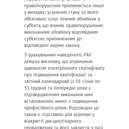
правопорушення припиняється лише
у випадку: усунення стану за якого
об’єктивно існує певний обов’язок у
суб’єкта, що вчиняє правопорушення;
виконанням обов’язку відповідним
суб’єктом; припиненням дії
відповідної норми закону.
З урахуванням наведеного, РАУ
дійшла висновку, що отримання
адвокатом електронного сертифікату
про підвищення кваліфікації за
звітний календарний (з 01 січня по
31 грудня) та попередні роки є
підтвердженням виконання ним
встановлених вимог з підвищення
професійного рівня. Відповідно це
також є підставою для відмови у
відкритті дисциплінарного
провадження та його закриття, у разі