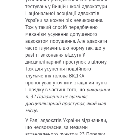
тестувань у Вищій школі адвокатури
Національної асоціації адвокатів
України за кожен рік невиконання.
Тож у такий спосіб передбачено
механізм усунення допущеного
адвокатом порушення. Але адвокати
часто тлумачить цю норму так, що у
разі її виконання відсутній
дисциплінарний проступок в цілому.
Тож для усунення подвійного
тлумачення голова ВКДКА
пропонував уточнити згаданий пункт
Порядку в частині того, що
виконання
п. 32 Положення не відміняє
дисциплінарний проступок, який мав
місце
.
У Раді адвокатів України відзначили,
що несвоєчасне, за межами
встановленого пунктом 23 Порядку