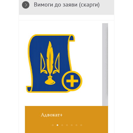
Вимоги до заяви (скарги)
Звіт
+
№6 червень 2026