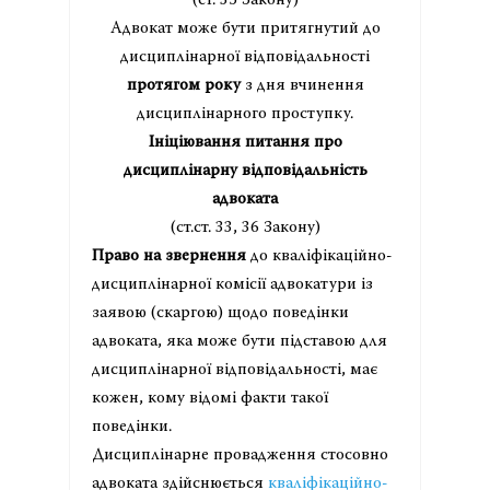
(ст. 35 Закону)
Адвокат може бути притягнутий до
дисциплінарної відповідальності
протягом року
з дня вчинення
дисциплінарного проступку.
Ініціювання питання про
дисциплінарну відповідальність
адвоката
(ст.ст. 33, 36 Закону)
Право на звернення
до кваліфікаційно-
дисциплінарної комісії адвокатури із
заявою (скаргою) щодо поведінки
адвоката, яка може бути підставою для
дисциплінарної відповідальності, має
кожен, кому відомі факти такої
поведінки.
Дисциплінарне провадження стосовно
адвоката здійснюється
кваліфікаційно-