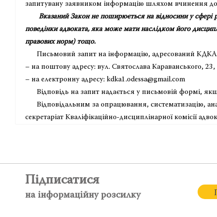
запитувану заявником інформацію шляхом вчинення дод
Вказаний Закон не поширюється на відносини у сфері роз
поведінки адвоката, яка може мати наслідком його дисципл
правових норм) тощо.
Письмовий запит на інформацію, адресований КДКА Од
– на поштову адресу: вул. Святослава Караванського, 23, 
– на електронну адресу: kdka1.odessa@gmail.com
Відповідь на запит надається у письмовій формі, якщ
Відповідальним за опрацювання, систематизацію, анал
секретаріат Кваліфікаційно-дисциплінарної комісії адвок
Підписатися
на інформаційну розсилку