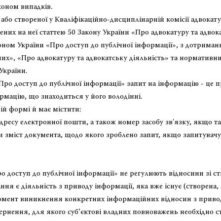
коном випадків.
бо створеної у Кваліфікаційно-дисциплінарній комісії адвокат
ених на неї статтею 50 Закону України «Про адвокатуру та адвок
коном України «Про доступ до публічної інформації», з дотрима
их», «Про адвокатуру та адвокатську діяльність» та нормативни
України.
ро доступ до публічної інформації» запит на інформацію - це 
рмацію, що знаходиться у його володінні.
й формі й має містити:
дресу електронної пошти, а також номер засобу зв'язку, якщо та
чи зміст документа, щодо якого зроблено запит, якщо запитувачу
 доступ до публічної інформації» не регулюють відносини зі с
ня є діяльність з приводу інформації, яка вже існує (створена,
момент виникнення конкретних інформаційних відносин з приво
ернення, для якого суб’єктові владних повноважень необхідно 