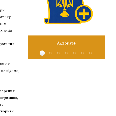
ури
атську
нням
х актів
Адвокат+
прохання
кий є;
 це відомо;
творення
 отримана,
ду
створити