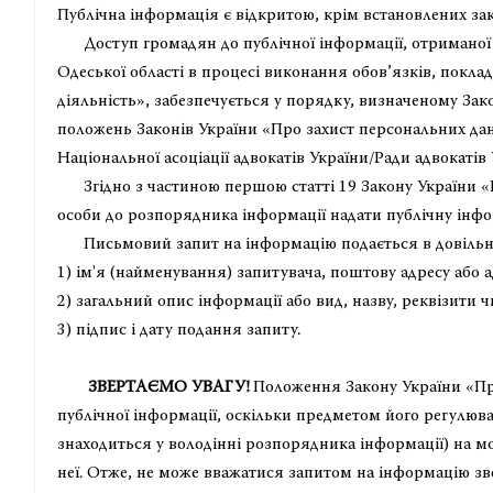
Публічна інформація є відкритою, крім встановлених за
Доступ громадян до публічної інформації, отриманої а
Одеської області в процесі виконання обов’язків, поклад
діяльність», забезпечується у порядку, визначеному За
положень Законів України «Про захист персональних дан
Національної асоціації адвокатів України/Ради адвокатів 
Згідно з частиною першою статті 19 Закону України «П
особи до розпорядника інформації надати публічну інфо
Письмовий запит на інформацію подається в довільні
1) ім'я (найменування) запитувача, поштову адресу або а
2) загальний опис інформації або вид, назву, реквізити 
3) підпис і дату подання запиту.
ЗВЕРТАЄМО УВАГУ!
Положення Закону України «Про
публічної інформації, оскільки предметом його регулюван
знаходиться у володінні розпорядника інформації) на 
неї. Отже, не може вважатися запитом на інформацію зв