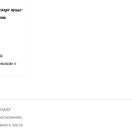
скарг щодо
ень
ї.
рмацію є
к НААУ
посиланням,
ожного листа