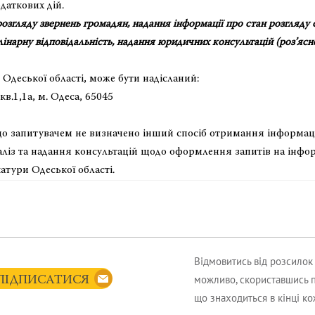
аткових дій.
гляду звернень громадян, надання інформації про стан розгляду 
інарну відповідальність, надання юридичних консультацій (роз’ясн
еської області, може бути надісланий:
кв.1,1а, м. Одеса, 65045
о запитувачем не визначено інший спосіб отримання інформаці
із та надання консультацій щодо оформлення запитів на інфо
атури Одеської області.
Відмовитись від розсило
можливо, скориставшись 
ПІДПИСАТИСЯ
що знаходиться в кінці к