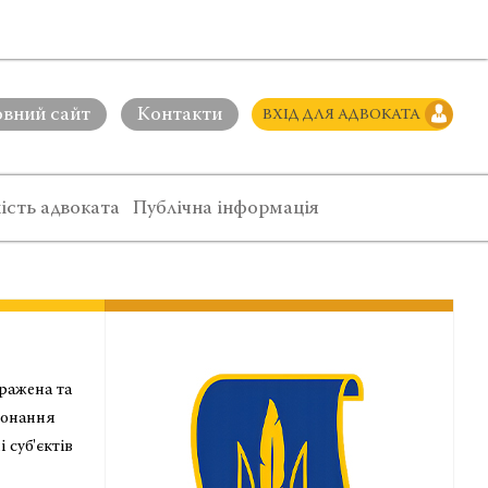
овний сайт
Контакти
ВХІД ДЛЯ АДВОКАТА
ість адвоката
Публічна інформація
бражена та
конання
 суб'єктів