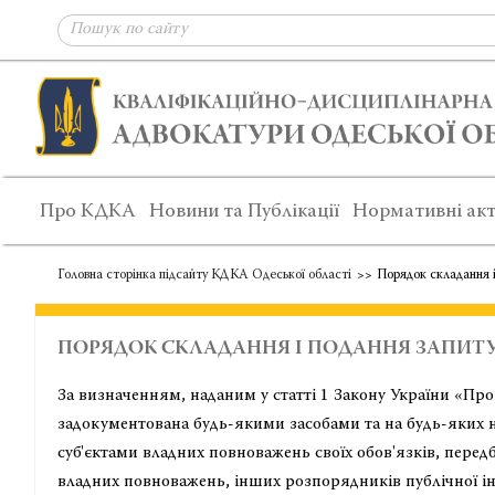
Про КДКА
Новини та Публікації
Нормативні ак
Головна сторінка підсайту КДКА Одеської області
Порядок складання і
ПОРЯДОК СКЛАДАННЯ І ПОДАННЯ ЗАПИТ
За визначенням, наданим у статті 1 Закону України «Про
задокументована будь-якими засобами та на будь-яких н
суб'єктами владних повноважень своїх обов'язків, перед
владних повноважень, інших розпорядників публічної і