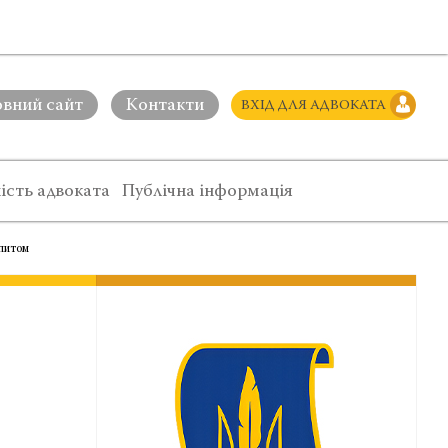
овний сайт
Контакти
ВХІД ДЛЯ АДВОКАТА
ість адвоката
Публічна інформація
апитом