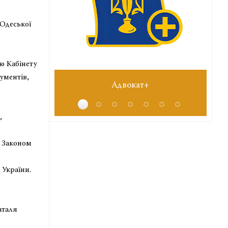
Одеської
ю Кабінету
ументів,
Адвокат+
,
ї Законом
 України.
ля