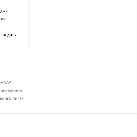
 для
нки
 на дату
к НААУ
посиланням,
ожного листа