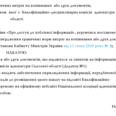
ичних витрат на копіювання або друк документів,
ком якої є Кваліфікаційно-дисциплінарна комісія адвокатури 
області
ни «Про доступ до публічної інформації», керуючись постаново
атвердження граничних норм витрат на копіювання або друк док
станови Кабінету Міністрів України
від 15 січня 2020 року № 4
),
НАКАЗУЮ:
 або друк документів, що надаються за запитом на інформацію
ісія адвокатури Одеської області (Додаток №1).
 входить забезпечення оприлюднення інформації, передбачено
ходів до розміщення цього наказу на підсайті Кваліфікаційно-
ореному на офіційному вебсайті Національної асоціації адвокатів
собою.
 Одеської області Ната