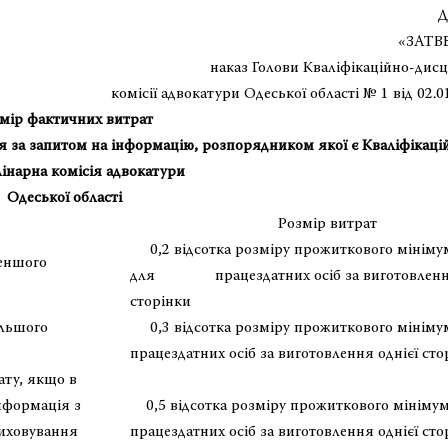
Додаток №
ВЕРДЖЕН
наказ Голови Кваліфікаційно-дис
комісії адвокатури Одеської області № 1 від 02.0
мір фактичних витрат
я за запитом на інформацію, розпорядником якої є Кваліфікаці
інарна комісія адвокатури
Одеської області
Розмір витрат
0,2 відсотка розміру прожиткового мініму
меншого
для працездатних осіб за виготовлення
сторінки
ільшого
0,3 відсотка розміру прожиткового мініму
працездатних осіб за виготовлення однієї сто
ату, якщо в
нформація з
0,5 відсотка розміру прожиткового мінімум
риховування
працездатних осіб за виготовлення однієї сто