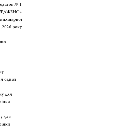
 1
О»
циплінарної
1.2026 року
йно-
му
 однієї
му для
рінки
у для
рінки