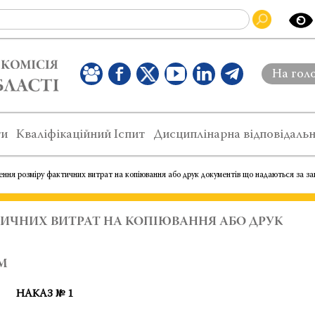
На гол
ти
Кваліфікаційний Іспит
Дисциплінарна відповідальн
ння розміру фактичних витрат на копіювання або друк документів що надаються за з
ТИЧНИХ ВИТРАТ НА КОПІЮВАННЯ АБО ДРУК
М
НАКАЗ № 1