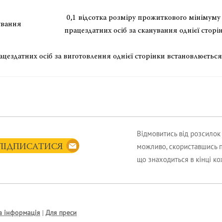
0,1 відсотка розміру прожиткового мінімуму
ування
працездатних осіб за сканування однієї сторі
цездатних осіб за виготовлення однієї сторінки встановлюється
Відмовитись від розсило
можливо, скориставшись 
ПІДПИСАТИСЯ
що знаходиться в кінці к
а інформація
|
Для преси